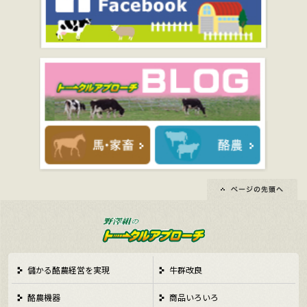
儲かる酪農経営を実現
牛群改良
酪農機器
商品いろいろ