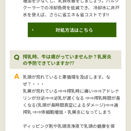
増加を少なくし、乳質改善をしましょう。バルク
クーラーでの冷却負荷を低減でき、 冷却水に井戸
水を使えば、さらに省エネ＆省コストです!!
対処方法はこちら
搾乳時、牛は痛がっていませんか？乳房炎
の予防できていますか??
乳頭が荒れていると悪循環を及ぼします。な
ぜ？・・・
乳房が荒れている⇒⇒搾乳時に痛い⇒⇒アドレナ
リンが分泌⇒⇒泌乳が遅くなる ⇒⇒搾乳時間が長
くなる(乳頭が長時間真空によるダメージ)⇒⇒過
搾乳 ⇒⇒体細胞増加・乳房炎になってしまう
ディッピング剤や乳頭洗浄液で乳頭の健康を保